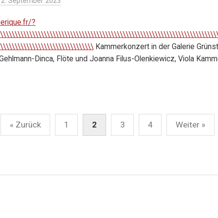
12. September 2023
erique.fr/?
\\\\\\\\\\\\\\\\\\\\\\\\\\\\\\\\\\\\\\\\\\\\\\\\\\\\\\\\\\\\\\\\\\\\\\\\\\
\\\\\\\\\\\\\\\\\\\\\\\\\\\\\\\\
Kammerkonzert in der Galerie Grüns
a Gehlmann-Dinca, Flöte und Joanna Filus-Olenkiewicz, Viola Kamm
« Zurück
1
2
3
4
Weiter »