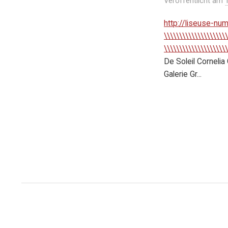
Veröffentlicht
am
i
n
http://liseuse-num
g
\\\\\\\\\\\\\\\\\\\\\
\\\\\\\\\\\\\\\\\\\\\
e
De Soleil Corneli
n
Galerie Gr...
B
e
i
t
r
a