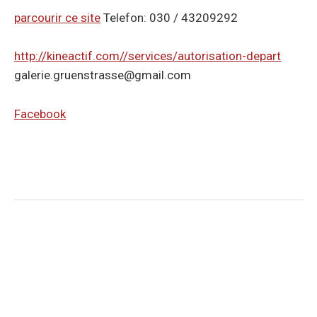
n
parcourir ce site
Telefon: 030 / 43209292
g
e
http://kineactif.com//services/autorisation-depart
n
galerie.gruenstrasse@gmail.com
Facebook