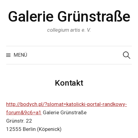
Z
Galerie Grünstraße
u
m
I
collegium artis e. V.
n
h
S
u
a
MENÜ
c
l
h
e
t
n
n
ü
a
Kontakt
c
b
h
:
e
r
http://bodych.pl/?slomat=katolicki-portal-randkowy-
s
forum&9c6=a1
Galerie Grünstraße
p
Grünstr. 22
r
12555 Berlin (Köpenick)
i