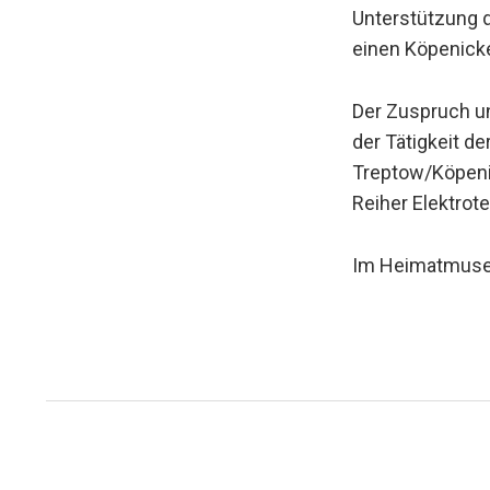
Unterstützung d
einen Köpenicke
Der Zuspruch un
der Tätigkeit d
Treptow/Köpeni
Reiher Elektrot
Im Heimatmuseu