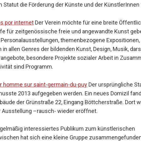
 im Statut die Förderung der Künste und der KünstlerInn
s por internet
Der Verein möchte für eine breite Öffentlic
lfe für zeitgenössische freie und angewandte Kunst geb
. Personalausstellungen, themenbezogene Expositionen,
 in allen Genres der bildenden Kunst, Design, Musik, dars
rangebote, besondere Projekte sozialer Arbeit in Zusa
ivität sind Programm.
or homme sur saint-germain-du-puy
Der ursprüngliche Sta
usste 2013 aufgegeben werden. Ein neues Domizil fand d
äude der Grünstraße 22, Eingang Böttcherstraße. Dort 
r Ausstellung –rausch- wieder eröffnet.
 regelmäßig interessiertes Publikum zum künstlerischen
wischen hat sich eine kleine Gruppe zusammengefunden,