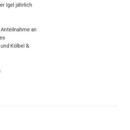
 Igel jährlich
l Anteilnahme an
tes
und Kölbel &
.