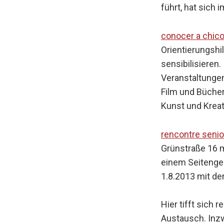
i
führt, hat sich
n
g
conocer a chico
e
Orientierungshi
n
sensibilisieren
Veranstaltungen
Film und Büche
Kunst und Kreat
rencontre seni
Grünstraße 16 m
einem Seitengeb
1.8.2013 mit de
Hier tifft sich
Austausch. Inz