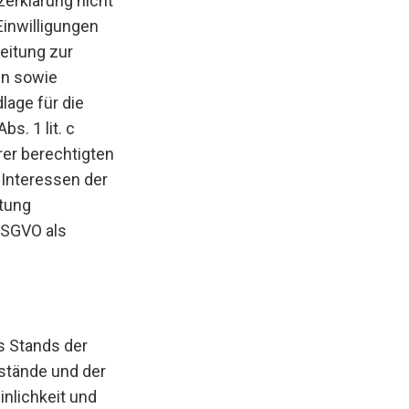
zerklärung nicht
Einwilligungen
beitung zur
en sowie
lage für die
s. 1 lit. c
rer berechtigten
e Interessen der
itung
 DSGVO als
s Stands der
stände und der
nlichkeit und