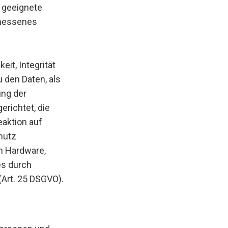
, geeignete
emessenes
it, Integrität
 den Daten, als
ung der
erichtet, die
aktion auf
hutz
n Hardware,
es durch
(Art. 25 DSGVO).