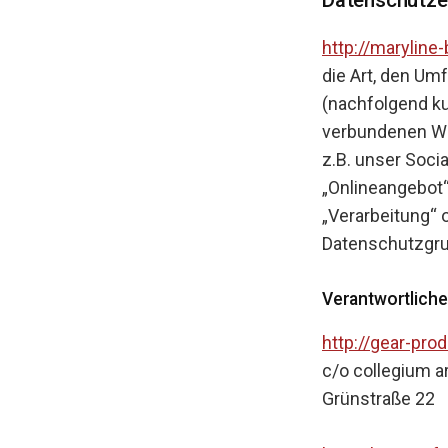
i
n
http://maryline
g
die Art, den U
e
(nachfolgend ku
n
verbundenen We
z.B. unser Soci
„Onlineangebot“)
„Verarbeitung“ o
Datenschutzgr
Verantwortliche
http://gear-pro
c/o collegium ar
Grünstraße 22