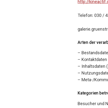
http://kineacti
Telefon: 030 /
galerie.gruens
Arten der verar
– Bestandsdaten
– Kontaktdaten 
– Inhaltsdaten (
– Nutzungsdaten
– Meta-/Kommuni
Kategorien bet
Besucher und N