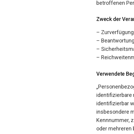
betroffenen Pe
Zweck der Vera
– Zurverfügungs
– Beantwortung
– Sicherheits
– Reichweiten
Verwendete Begr
„Personenbezoge
identifizierbar
identifizierbar 
insbesondere m
Kennnummer, zu 
oder mehreren b