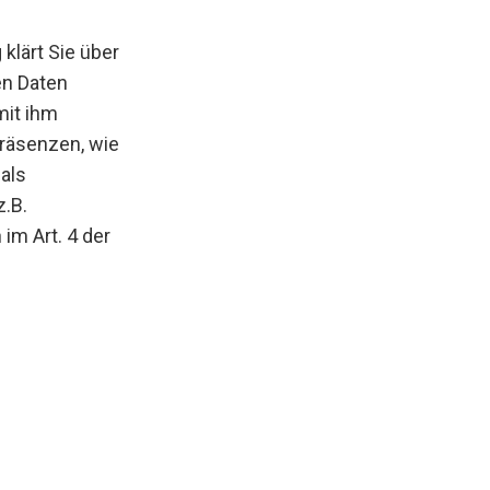
klärt Sie über
en Daten
mit ihm
räsenzen, wie
als
z.B.
 im Art. 4 der