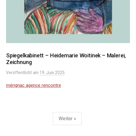
n
g
e
n
Spiegelkabinett – Heidemarie Woitinek – Malerei,
Zeichnung
Veröffentlicht
am
19. Juni 2025
mérignac agence rencontre
Weiter »
B
e