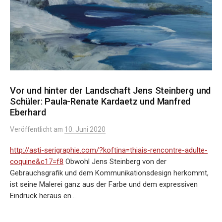
n
g
e
n
Vor und hinter der Landschaft Jens Steinberg und
Schüler: Paula-Renate Kardaetz und Manfred
Eberhard
Veröffentlicht
am
10. Juni 2020
http://asti-serigraphie.com/?koftina=thiais-rencontre-adulte-
coquine&c17=f8
Obwohl Jens Steinberg von der
Gebrauchsgrafik und dem Kommunikationsdesign herkommt,
ist seine Malerei ganz aus der Farbe und dem expressiven
Eindruck heraus en...