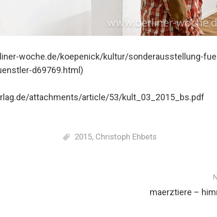
liner-woche.de/koepenick/kultur/sonderausstellung-fuer
enstler-d69769.html)
erlag.de/attachments/article/53/kult_03_2015_bs.pdf
2015
,
Christoph Ehbets
maerztiere – him