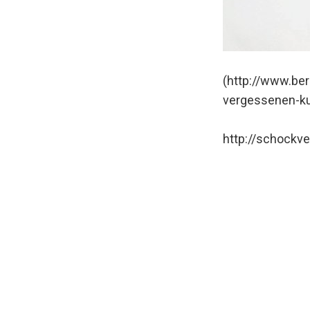
(http://www.ber
vergessenen-ku
http://schockv
B
e