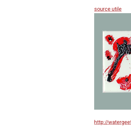
i
source utile
n
g
e
n
http://watergee